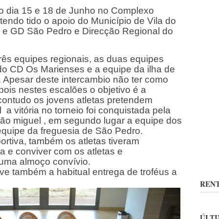
e o dia 15 e 18 de Junho no Complexo
tendo tido o apoio do Município de Vila do
 e GD São Pedro e Direcção Regional do
ês equipes regionais, as duas equipes
do CD Os Marienses e a equipe da ilha de
 Apesar deste intercambio não ter como
a pois nestes escalões o objetivo é a
ontudo os jovens atletas pretendem
a vitória no torneio foi conquistada pela
São miguel , em segundo lugar a equipe dos
equipe da freguesia de São Pedro.
ortiva, também os atletas tiveram
ha e conviver com os atletas e
uma almoço convívio.
ve também a habitual entrega de troféus a
RENT
ÚLTI