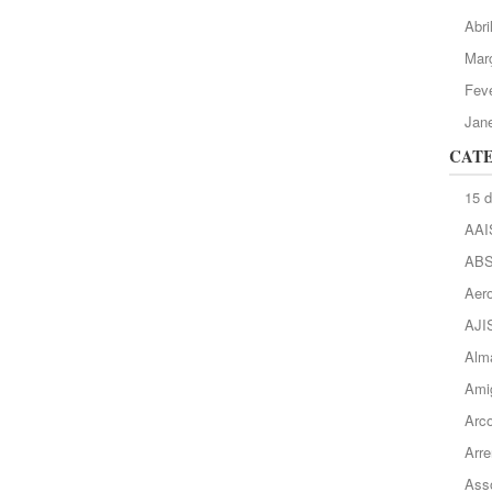
Abri
Mar
Feve
Jane
CAT
15 
AAI
AB
Aero
AJI
Alma
Ami
Arc
Arre
Asso