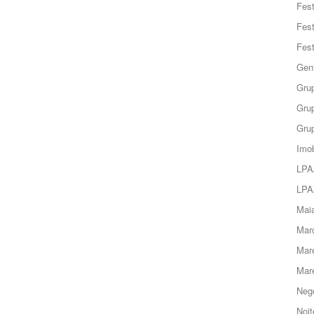
Fes
Fes
Fes
Gent
Grup
Grup
Grup
Imob
LPA
LPA
Maia
Marc
Mar
Mar
Negó
Noit