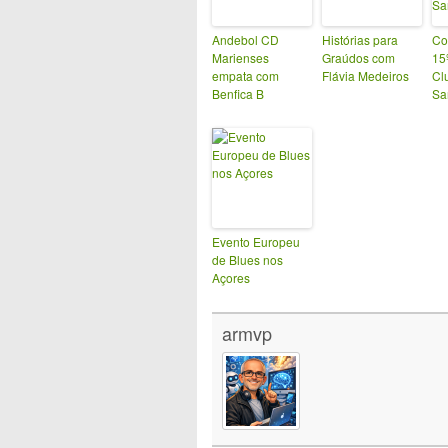
Andebol CD
Histórias para
Co
Marienses
Graúdos com
15
empata com
Flávia Medeiros
Cl
Benfica B
Sa
Evento Europeu
de Blues nos
Açores
armvp