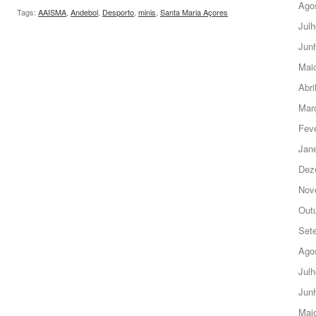
Ago
Tags:
AAISMA
,
Andebol
,
Desporto
,
minis
,
Santa Maria Açores
Julh
Jun
Mai
Abri
Mar
Feve
Jane
Dez
Nov
Out
Set
Ago
Julh
Jun
Mai