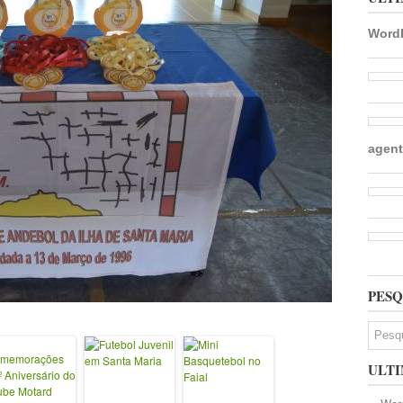
WordP
agent
PESQ
ULTI