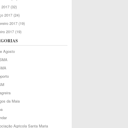
l 2017
(32)
ço 2017
(24)
reiro 2017
(19)
iro 2017
(19)
EGORIAS
de Agosto
SMA
SMA
porto
SM
greira
gos da Maia
oa
ndar
ciação Agricola Santa Maria