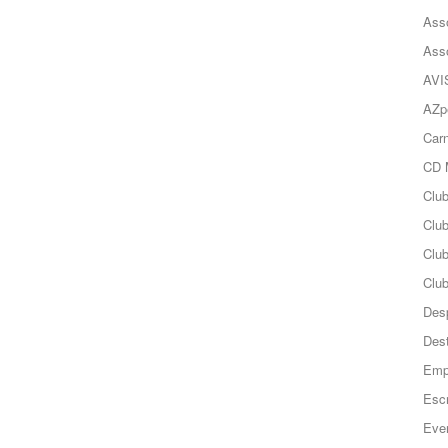
Ass
Ass
AVI
AZp
Carn
CD 
Clu
Club
Clu
Club
Des
Des
Emp
Esc
Even