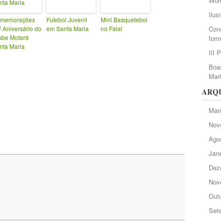
Wor
Ilus
memorações
Futebol Juvenil
Mini Basquetebol
º Aniversário do
em Santa Maria
no Faial
Conc
ube Motard
form
nta Maria
III 
Boas
Mar
ARQ
Mar
Nov
Ago
Jane
Dez
Nov
Out
Set