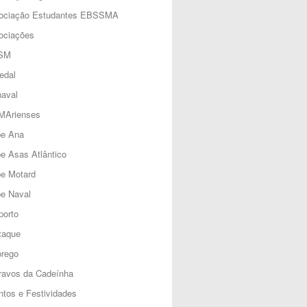
ociação Estudantes EBSSMA
ociações
SM
edal
aval
MArienses
be Ana
e Asas Atlântico
be Motard
e Naval
porto
taque
rego
ravos da Cadeínha
tos e Festividades