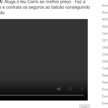
A
! Aluga o teu Carro ao melhor preço . Faz a
Ass
s e contrata os seguros ao balcão conseguindo
do.
Ass
AVI
AZp
Carn
CD 
Clu
Club
Clu
Club
Des
Des
Emp
Esc
Even
Ler