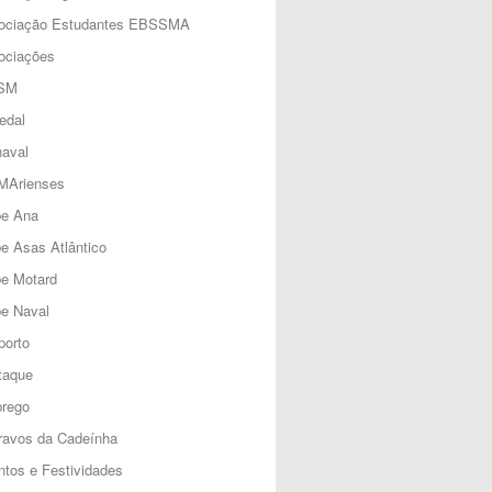
ociação Estudantes EBSSMA
ociações
SM
edal
aval
MArienses
be Ana
e Asas Atlântico
be Motard
e Naval
porto
taque
rego
ravos da Cadeínha
tos e Festividades