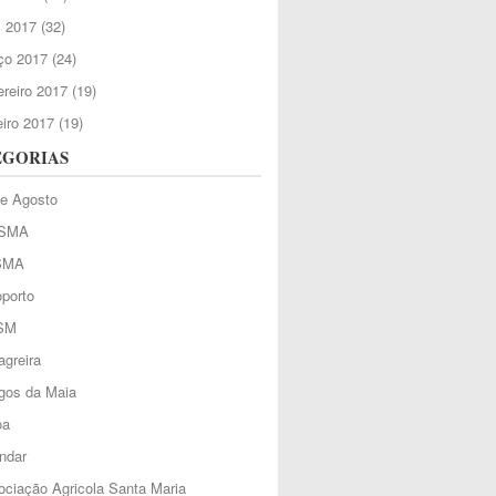
l 2017
(32)
ço 2017
(24)
reiro 2017
(19)
iro 2017
(19)
EGORIAS
de Agosto
SMA
SMA
porto
SM
greira
gos da Maia
oa
ndar
ciação Agricola Santa Maria