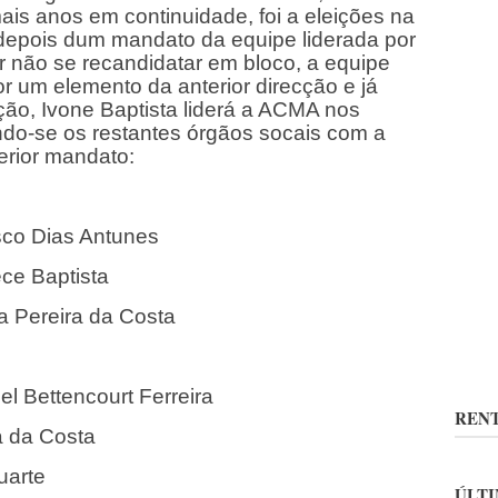
ais anos em continuidade, foi a eleições na
epois dum mandato da equipe liderada por
or não se recandidatar em bloco, a equipe
r um elemento da anterior direcção e já
ão, Ivone Baptista liderá a ACMA nos
do-se os restantes órgãos socais com a
rior mandato:
sco Dias Antunes
ece Baptista
a Pereira da Costa
l Bettencourt Ferreira
RENT
a da Costa
Duarte
ÚLTI