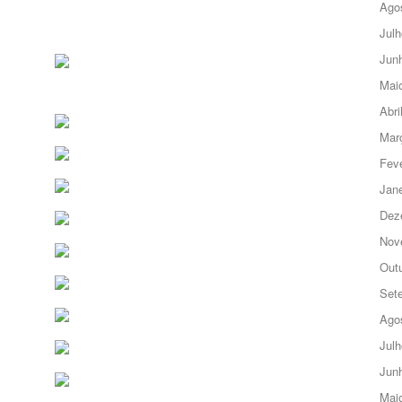
Ago
Julh
Jun
Mai
Abri
Mar
Feve
Jane
Dez
Nov
Out
Set
Ago
Julh
Jun
Mai