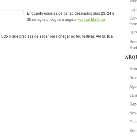
Wor
Ilus
Enquanto esperas pelos tão desejados dias 23, 24 e
Conc
25 de agosto, segue a página
Festival Maré de
form
III 
udo o que precisas de saber para chegar ao teu festival. Até lá, fica
Boas
Mar
ARQ
Mar
Nov
Ago
Jane
Dez
Nov
Out
Set