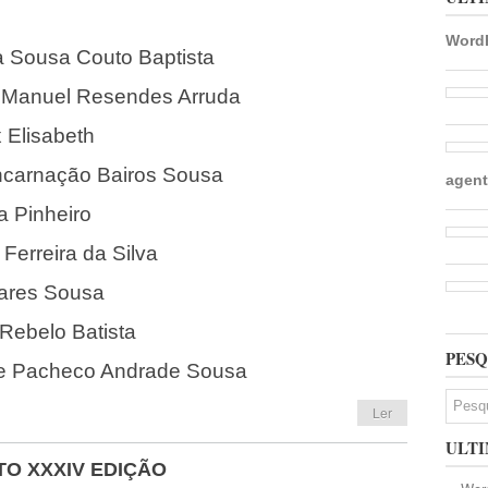
WordP
a Sousa Couto Baptista
o Manuel Resendes Arruda
x Elisabeth
ncarnação Bairos Sousa
agent
a Pinheiro
 Ferreira da Silva
oares Sousa
Rebelo Batista
PESQ
ete Pacheco Andrade Sousa
Ler
ULTI
TO XXXIV EDIÇÃO