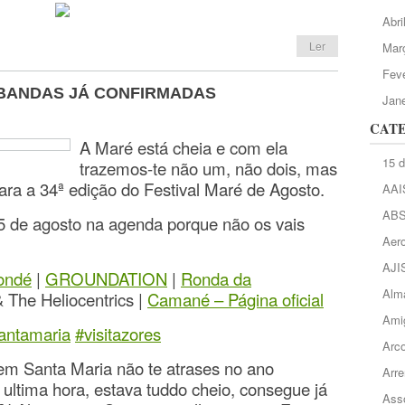
Abri
Ler
Mar
Feve
 BANDAS JÁ CONFIRMADAS
Jane
CAT
A Maré está cheia e com ela
15 
trazemos-te não um, não dois, mas
para a 34ª edição do Festival Maré de Agosto.
AAI
AB
5 de agosto na agenda porque não os vais
Aero
AJI
ondé
|
GROUNDATION
|
Ronda da
Alma
 The Heliocentrics |
Camané – Página oficial
Ami
antamaria
#
visitazores
Arc
em Santa Maria não te atrases no ano
Arre
na ultima hora, estava tuddo cheio, consegue já
Asso