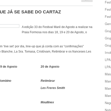
Fes
Fes
UE JÁ SE SABE DO CARTAZ
Fes
Gent
A edição 33 do Festival Maré de Agosto a realizar na
Grup
Praia Formosa nos dias 18, 19 e 20 de Agosto, o
Grup
Grup
m ‘live set’ por dia, line-up que já conta com as “confirmações”
Blanche, La Sra. Tomasa, Cristóvam, Retimbrar e os franceses Les
Imob
LPA
LPA
19 de Agosto
20 de Agosto
Maia
Marc
Bombino
Retimbrar
Mar
Les Freres Smith
Mar
Negó
Moullinex
Noit