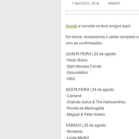
7 AGOSTO, 2018
ARMVP
Agosto
e convida os teus amigos aqui!
Em breve, revelaremos o cartaz completo e t
com as confirmações:
QUINTA FEIRA | 23 de agosto
-Yarah Bravo
-Djeli Moussa Conde
-Groundation
-OKA
SEXTA FEIRA | 24 de agosto
-Camané
-Oralndo Julius & The Heliocentrics
-Ronda da Madrugada
-Magupi & Peter Xoben
SÁBADO | 25 de agosto
-Terrakota
-Linda Martini