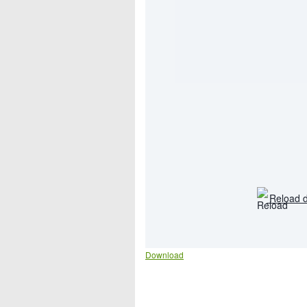
Reload 
Download