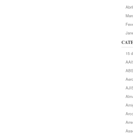
Abri
Mar
Feve
Jane
CAT
15 
AAI
AB
Aero
AJI
Alma
Ami
Arc
Arre
Asso