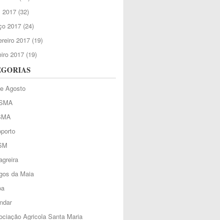
l 2017
(32)
ço 2017
(24)
reiro 2017
(19)
iro 2017
(19)
EGORIAS
de Agosto
SMA
SMA
porto
SM
greira
gos da Maia
oa
ndar
ciação Agricola Santa Maria