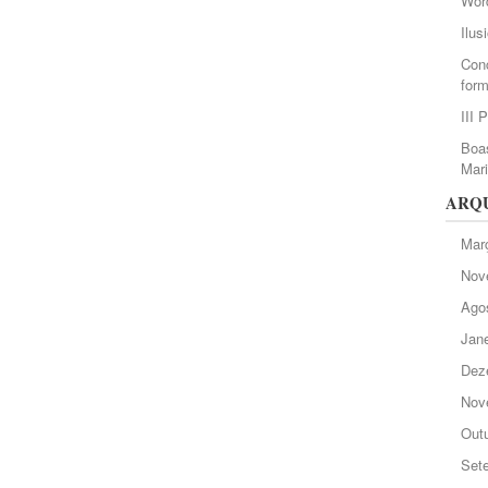
Wor
Ilus
Conc
form
III 
Boas
Mar
ARQ
Mar
Nov
Ago
Jane
Dez
Nov
Out
Set