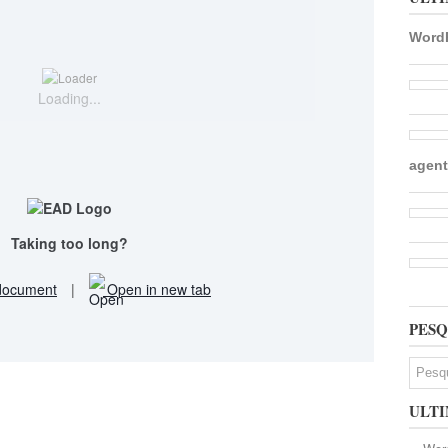
WordP
Loading...
agent
Taking too long?
document
|
Open in new tab
PESQ
ULTI