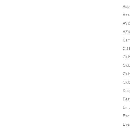
Ass
Ass
AVI
AZp
Carn
CD 
Clu
Club
Clu
Club
Des
Des
Emp
Esc
Even