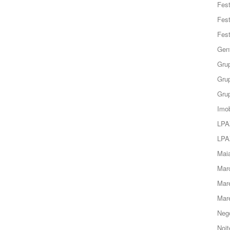
Fes
Fes
Fes
Gent
Grup
Grup
Grup
Imob
LPA
LPA
Maia
Marc
Mar
Mar
Negó
Noit