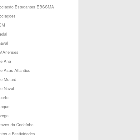
ociação Estudantes EBSSMA
ociações
SM
edal
aval
MArienses
be Ana
e Asas Atlântico
be Motard
e Naval
porto
taque
rego
ravos da Cadeínha
tos e Festividades