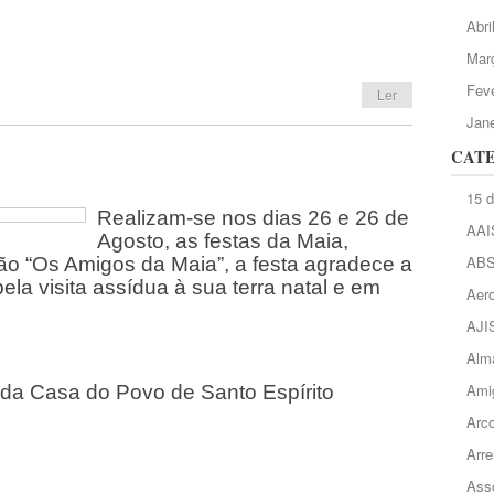
Abri
Mar
Feve
Ler
Jane
CAT
15 
Realizam-se nos dias 26 e 26 de
AAI
Agosto, as festas da Maia,
AB
ão “Os Amigos da Maia”, a festa agradece a
la visita assídua à sua terra natal e em
Aero
AJI
Alma
Ami
 da Casa do Povo de Santo Espírito
Arc
Arre
Asso