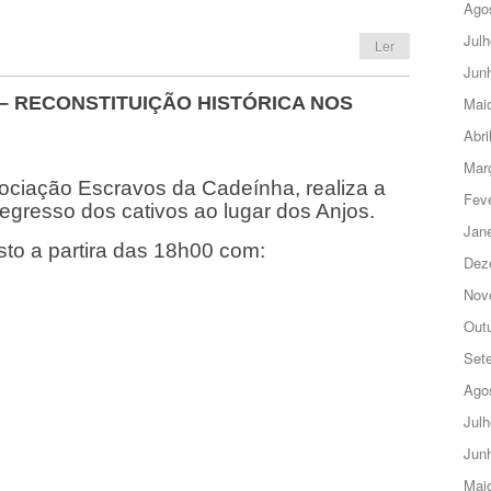
Ago
Julh
Ler
Jun
– RECONSTITUIÇÃO HISTÓRICA NOS
Mai
Abri
Mar
ciação Escravos da Cadeínha, realiza a
Feve
 regresso dos cativos ao lugar dos Anjos.
Jane
to a partira das 18h00 com:
Dez
Nov
Out
Set
Ago
Julh
Jun
Mai