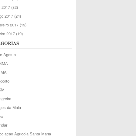
l 2017
(32)
ço 2017
(24)
reiro 2017
(19)
iro 2017
(19)
EGORIAS
de Agosto
SMA
SMA
porto
SM
greira
gos da Maia
oa
ndar
ciação Agricola Santa Maria