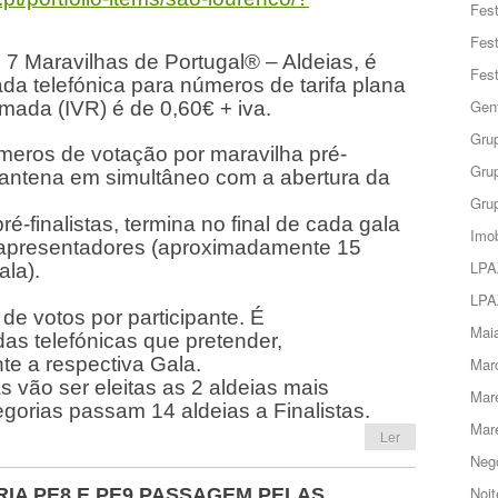
Fes
Fes
s 7 Maravilhas de Portugal® – Aldeias, é
Fes
da telefónica para números de tarifa plana
Gent
mada (IVR) é de 0,60€ + iva.
Grup
meros de votação por maravilha pré-
Grup
m antena em simultâneo com a abertura da
Grup
é-finalistas, termina no final de cada gala
Imob
 apresentadores (aproximadamente 15
LPA
ala).
LPA
 de votos por participante. É
Maia
das telefónicas que pretender,
te a respectiva Gala.
Marc
tas vão ser eleitas as 2 aldeias mais
Mar
egorias passam 14 aldeias a Finalistas.
Mar
Ler
Negó
Noit
RIA PE8 E PE9 PASSAGEM PELAS