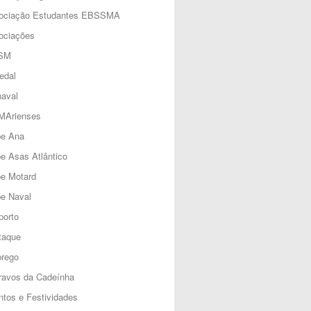
ociação Estudantes EBSSMA
ociações
SM
edal
aval
MArienses
be Ana
e Asas Atlântico
be Motard
e Naval
porto
taque
rego
ravos da Cadeínha
tos e Festividades