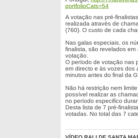
portfolioCats=54
A votação nas pré-finalista
realizada através de chama
(760). O custo de cada cha
Nas galas especiais, os nú
finalista, são revelados e
votação.
O período de votação nas pr
em directo e às vozes dos
minutos antes do final da G
Não há restrição nem limite
possível realizar as chama
no período especifico duran
Desta lista de 7 pré-finalis
votadas. No total das 7 cat
VÍDEO RALI DE SANTA MA