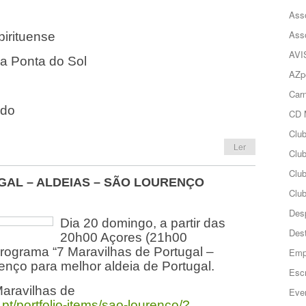
Ass
Ass
irituense
AVI
a Ponta do Sol
AZp
Carn
edo
CD 
Clu
Ler
Club
Clu
GAL – ALDEIAS – SÃO LOURENÇO
Club
Des
Dia 20 domingo, a partir das
Des
20h00 Açores (21h00
programa “7 Maravilhas de Portugal –
Emp
enço para melhor aldeia de Portugal.
Esc
Maravilhas de
Even
.pt/portfolio-items/sao-lourenco/?