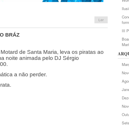
Wor
Ilus
Conc
Ler
form
III 
ÃO BRÁZ
Boas
Mar
Motard de Santa Maria, leva os piratas ao
ARQ
ma noite animada pelo DJ Sérgio
h00.
Mar
Nov
ática a não perder.
Ago
rata.
Jane
Dez
Nov
Out
Set