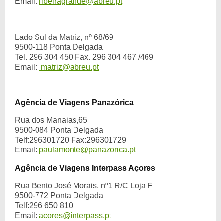
Email:
ribeiragrande@abreu.pt
Lado Sul da Matriz, nº 68/69
9500-118 Ponta Delgada
Tel. 296 304 450 Fax. 296 304 467 /469
Email:
matriz@abreu.pt
Agência de Viagens Panazórica
Rua dos Manaias,65
9500-084 Ponta Delgada
Telf:296301720 Fax:296301729
Email:
paulamonte@panazorica.pt
Agência de Viagens Interpass Açores
Rua Bento José Morais, nº1 R/C Loja F
9500-772 Ponta Delgada
Telf:296 650 810
Email:
acores@interpass.pt