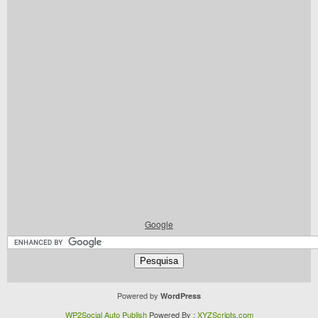
Google
Powered by
WordPress
WP2Social Auto Publish
Powered By :
XYZScripts.com