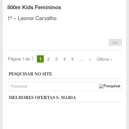
500m Kids Femininos
1º – Leonor Carvalho
Ler
Página 1 de 7
1
2
3
4
5
...
»
Última »
PESQUISAR NO SITE
MELHORES OFERTAS S. MARIA