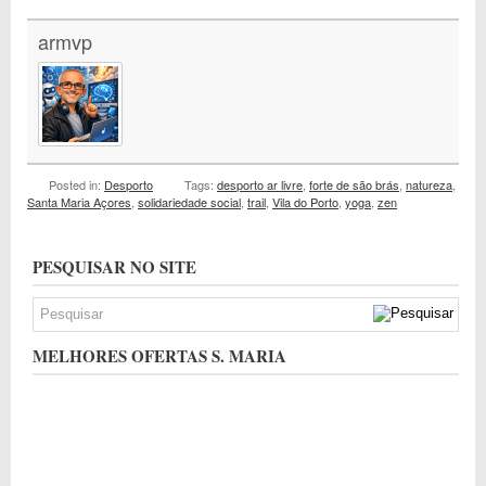
armvp
Posted in:
Desporto
Tags:
desporto ar livre
,
forte de são brás
,
natureza
,
Santa Maria Açores
,
solidariedade social
,
trail
,
Vila do Porto
,
yoga
,
zen
PESQUISAR NO SITE
MELHORES OFERTAS S. MARIA