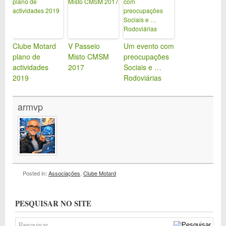
Clube Motard
V Passeio
Um evento com
plano de
Misto CMSM
preocupações
actividades
2017
Sociais e …
2019
Rodoviárias
armvp
Posted in:
Associações
,
Clube Motard
PESQUISAR NO SITE