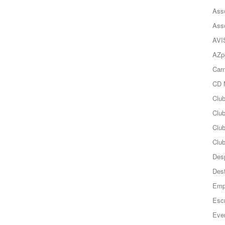
Ass
Ass
AVI
AZp
Carn
CD 
Clu
Club
Clu
Club
Des
Des
Emp
Esc
Even