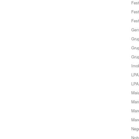
Fes
Fes
Fes
Gent
Grup
Grup
Grup
Imob
LPA
LPA
Maia
Marc
Mar
Mar
Negó
Noit