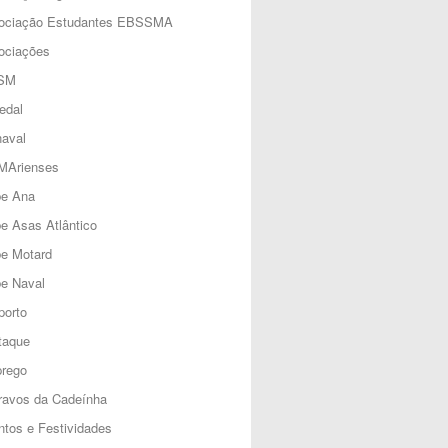
ociação Estudantes EBSSMA
ociações
SM
edal
aval
MArienses
be Ana
e Asas Atlântico
be Motard
e Naval
porto
taque
rego
ravos da Cadeínha
tos e Festividades