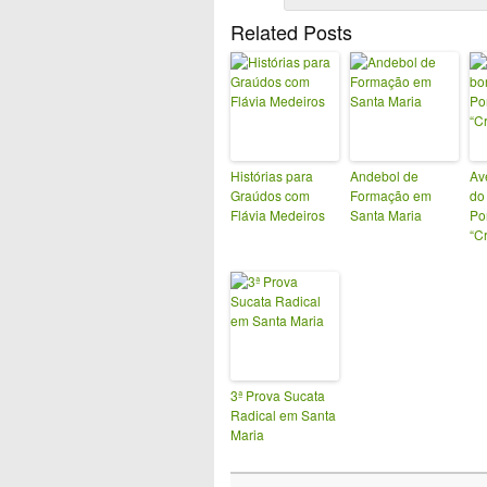
Related Posts
Histórias para
Andebol de
Av
Graúdos com
Formação em
do
Flávia Medeiros
Santa Maria
Po
“C
3ª Prova Sucata
Radical em Santa
Maria