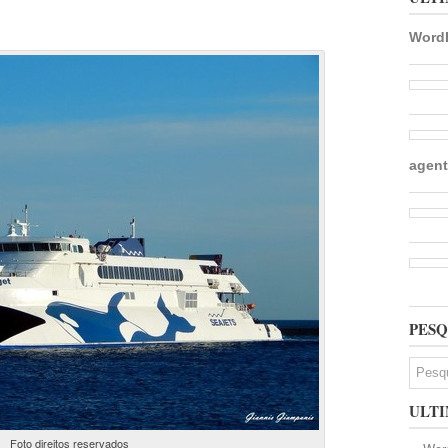
WordP
agent
PESQ
ULTI
Foto direitos reservados