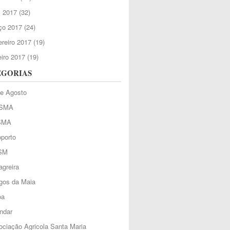
l 2017
(32)
ço 2017
(24)
reiro 2017
(19)
iro 2017
(19)
EGORIAS
de Agosto
SMA
SMA
porto
SM
greira
gos da Maia
oa
ndar
ciação Agricola Santa Maria