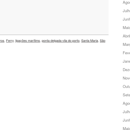
Ago
Julh
Jun
Mai
Abri
ros
,
Ferry
,
ligações marítims
,
ponta delgada vila do porto
,
Santa Maria
,
São
Mar
Feve
Jane
Dez
Nov
Out
Set
Ago
Julh
Jun
Mai