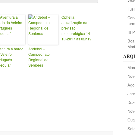
Wor
Ilus
Ophelia
Conc
actualização da
form
previsão
III 
meteorológica 14-
10-2017 às 02h19
Boas
Mar
entura a bordo
Andebol –
 Veleiro
Campeonato
ARQ
rtuguês
Regional de
reoula”
Séniores
Mar
Nov
Ago
Jane
Dez
Nov
Out
Set