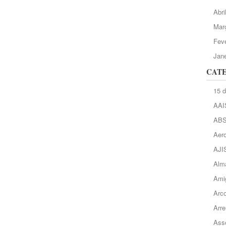
Abri
Mar
Feve
Jane
CAT
15 
AAI
AB
Aero
AJI
Alma
Ami
Arc
Arre
Asso