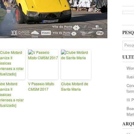
PESQ
ULTI
Wor
Ilus
ube Motard
V Passeio Misto
Clube Motard de
Conc
aniza II
CMSM 2017
Santa Maria
form
ássicas
III 
rienses a rolar
ctualizado]
Boas
Mar
ARQ