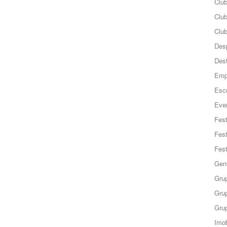
Club
Clu
Club
Des
Des
Emp
Esc
Even
Fes
Fes
Fes
Gent
Grup
Grup
Grup
Imob