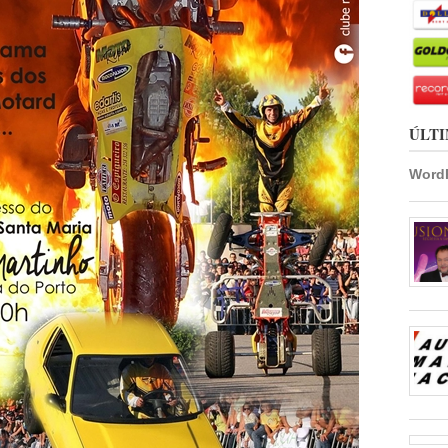
ÚLTI
WordP