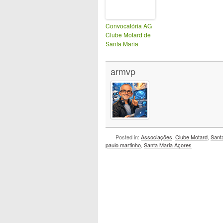
Convocatória AG
Clube Motard de
Santa Maria
armvp
Posted in:
Associações
,
Clube Motard
,
Sant
paulo martinho
,
Santa Maria Açores