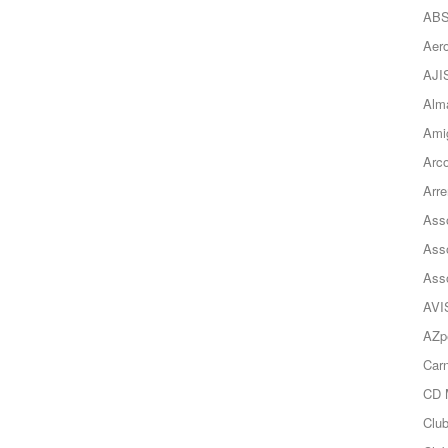
AB
Aero
AJI
Alma
Ami
Arc
Arre
Asso
Ass
Ass
AVI
AZp
Carn
CD 
Clu