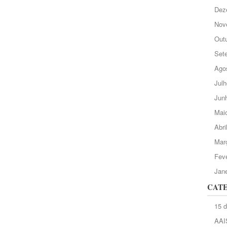
Dez
Nov
Out
Set
Ago
Julh
Jun
Mai
Abri
Mar
Feve
Jane
CAT
15 
AAI