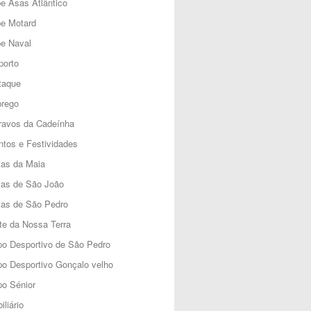
e Asas Atlântico
be Motard
e Naval
porto
taque
rego
ravos da Cadeínha
tos e Festividades
tas da Maia
tas de São João
tas de São Pedro
e da Nossa Terra
o Desportivo de São Pedro
o Desportivo Gonçalo velho
o Sénior
iliário