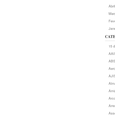
Abri
Mar
Feve
Jane
CAT
15 
AAI
AB
Aero
AJI
Alma
Ami
Arc
Arre
Asso