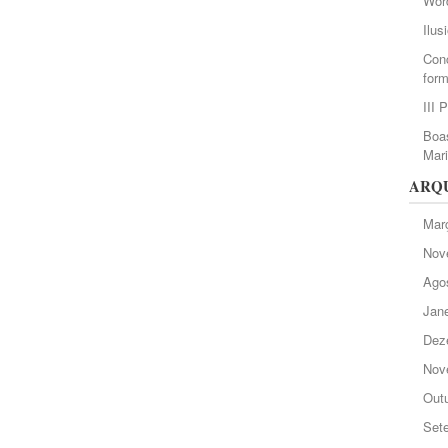
Wor
Ilus
Conc
form
III 
Boas
Mar
ARQ
Mar
Nov
Ago
Jane
Dez
Nov
Out
Set