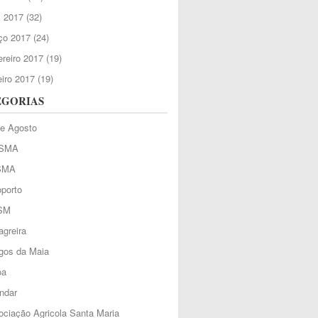
l 2017
(32)
ço 2017
(24)
reiro 2017
(19)
iro 2017
(19)
EGORIAS
de Agosto
SMA
SMA
porto
SM
greira
gos da Maia
oa
ndar
ciação Agricola Santa Maria