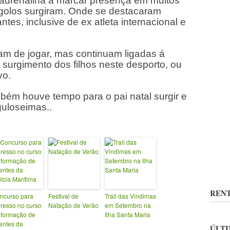
 adrenalina a marcar presença em muitos
golos surgiram. Onde se destacaram
tes, inclusive de ex atleta internacional e
ram de jogar, mas continuam ligadas á
urgimento dos filhos neste desporto, ou
vo.
bém houve tempo para o pai natal surgir e
 guloseimas..
RENT
ncurso para
Festival de
Trail das Vindimas
gresso no curso
Natação de Verão
em Setembro na
 formação de
Ilha Santa Maria
entes da
ÚLTI