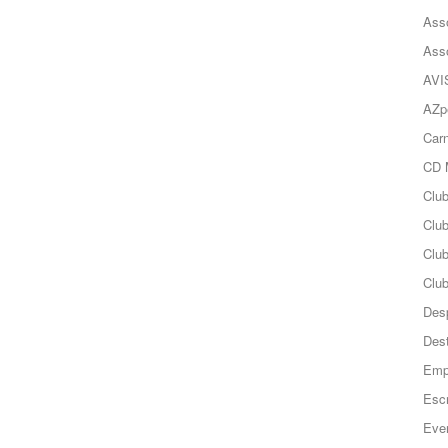
Ass
Ass
AVI
AZp
Carn
CD 
Clu
Club
Clu
Club
Des
Des
Emp
Esc
Even