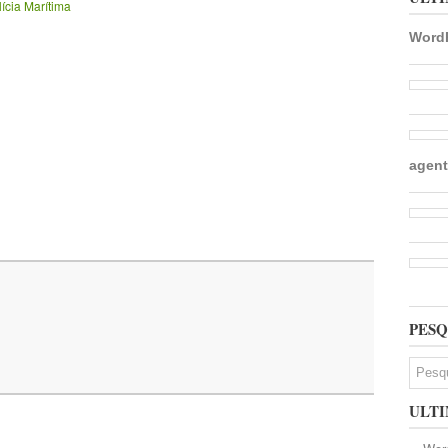
lícia Marítima
WordP
agent
PESQ
ULTI