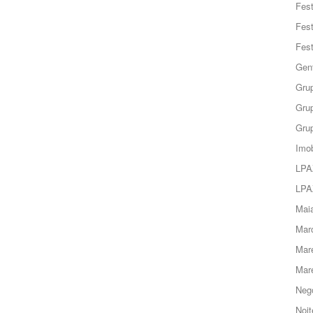
Fes
Fes
Fes
Gent
Grup
Grup
Grup
Imob
LPA
LPA
Maia
Marc
Mar
Mar
Negó
Noit