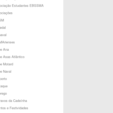
ociação Estudantes EBSSMA
ociações
SM
edal
aval
MArienses
be Ana
e Asas Atlântico
be Motard
e Naval
porto
taque
rego
ravos da Cadeínha
tos e Festividades