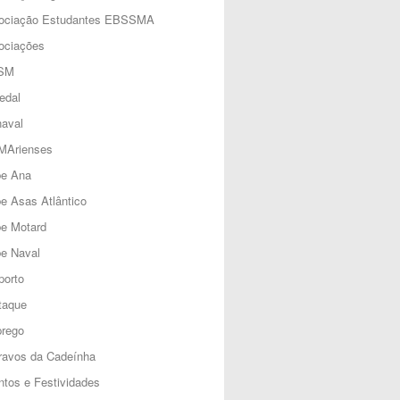
ociação Estudantes EBSSMA
ociações
SM
edal
aval
MArienses
be Ana
e Asas Atlântico
be Motard
e Naval
porto
taque
rego
ravos da Cadeínha
tos e Festividades