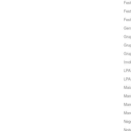
Fes
Fes
Fes
Gent
Grup
Grup
Grup
Imob
LPA
LPA
Maia
Marc
Mar
Mar
Negó
Noit