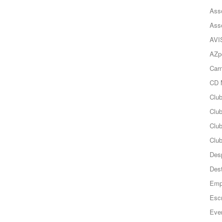
Ass
Ass
AVI
AZp
Carn
CD 
Clu
Club
Clu
Club
Des
Des
Emp
Esc
Even