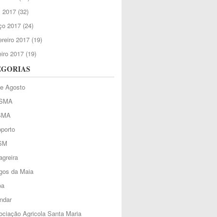
l 2017
(32)
ço 2017
(24)
reiro 2017
(19)
iro 2017
(19)
EGORIAS
de Agosto
SMA
SMA
porto
SM
greira
gos da Maia
oa
ndar
ciação Agricola Santa Maria