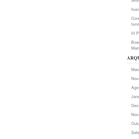
Wor
Ilus
Conc
form
III 
Boas
Mar
ARQ
Mar
Nov
Ago
Jane
Dez
Nov
Out
Set