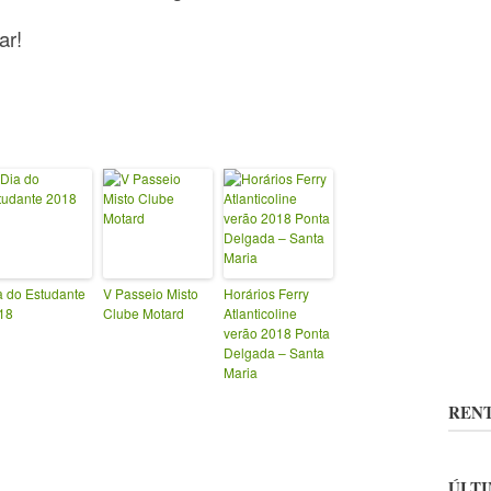
ar!
a do Estudante
V Passeio Misto
Horários Ferry
18
Clube Motard
Atlanticoline
verão 2018 Ponta
Delgada – Santa
Maria
RENT
ÚLTI