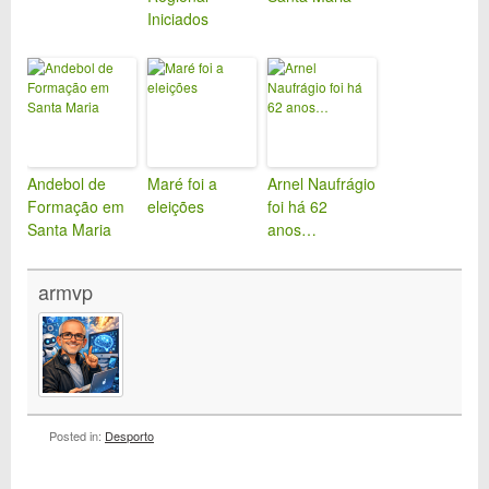
Iniciados
Andebol de
Maré foi a
Arnel Naufrágio
Formação em
eleições
foi há 62
Santa Maria
anos…
armvp
Posted in:
Desporto