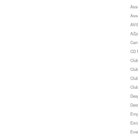
Ass
Ass
AVI
AZp
Carn
CD 
Clu
Club
Clu
Club
Des
Des
Emp
Esc
Even