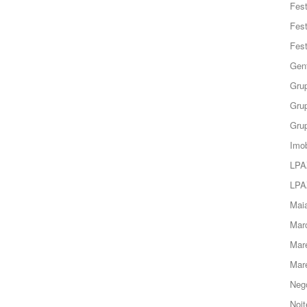
Fes
Fes
Fes
Gent
Grup
Grup
Grup
Imob
LPA
LPA
Maia
Marc
Mar
Mar
Negó
Noit