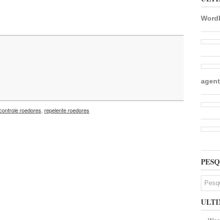
WordP
agent
controle roedores
,
repelente roedores
PESQ
ULTI