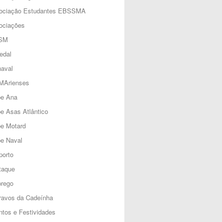
ociação Estudantes EBSSMA
ociações
SM
edal
aval
MArienses
be Ana
e Asas Atlântico
be Motard
e Naval
porto
taque
rego
ravos da Cadeínha
tos e Festividades