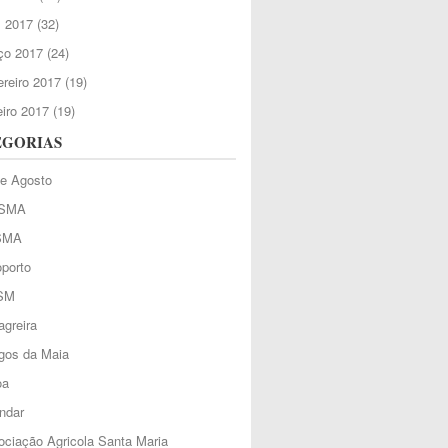
l 2017
(32)
ço 2017
(24)
reiro 2017
(19)
iro 2017
(19)
EGORIAS
de Agosto
SMA
SMA
porto
SM
greira
gos da Maia
oa
ndar
ciação Agricola Santa Maria