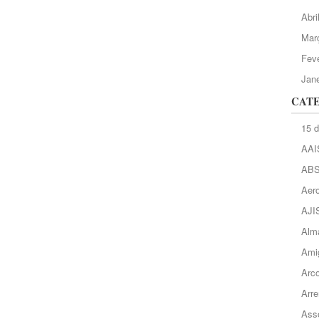
Abri
Mar
Feve
Jane
CAT
15 
AAI
AB
Aero
AJI
Alma
Ami
Arc
Arre
Asso