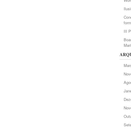
Wor
Ilus
Conc
form
III 
Boas
Mar
ARQ
Mar
Nov
Ago
Jane
Dez
Nov
Out
Set