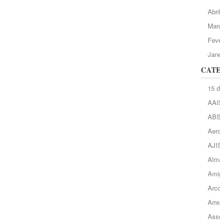
Abri
Mar
Feve
Jane
CAT
15 
AAI
AB
Aero
AJI
Alma
Ami
Arc
Arre
Asso