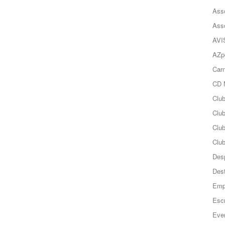
Ass
Ass
AVI
AZp
Carn
CD 
Clu
Club
Clu
Club
Des
Des
Emp
Esc
Even