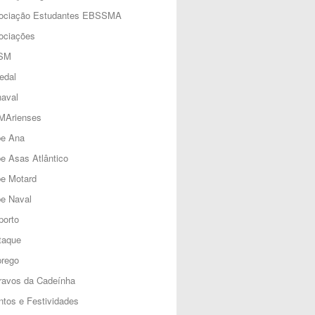
ociação Estudantes EBSSMA
ociações
SM
edal
aval
MArienses
be Ana
e Asas Atlântico
be Motard
e Naval
porto
taque
rego
ravos da Cadeínha
tos e Festividades