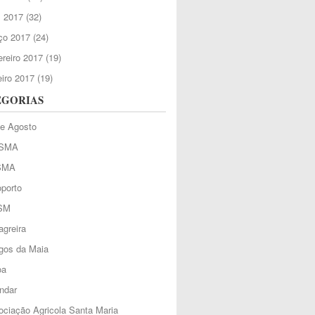
l 2017
(32)
ço 2017
(24)
reiro 2017
(19)
iro 2017
(19)
EGORIAS
de Agosto
SMA
SMA
porto
SM
greira
gos da Maia
oa
ndar
ciação Agricola Santa Maria