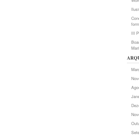
Wor
Ilus
Conc
form
III 
Boas
Mar
ARQ
Mar
Nov
Ago
Jane
Dez
Nov
Out
Set