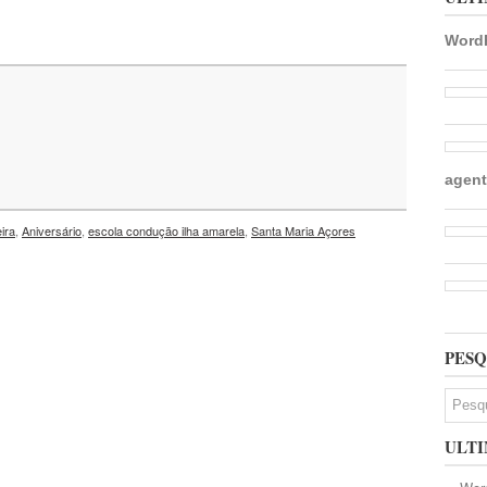
WordP
agent
ira
,
Aniversário
,
escola condução ilha amarela
,
Santa Maria Açores
PESQ
ULTI