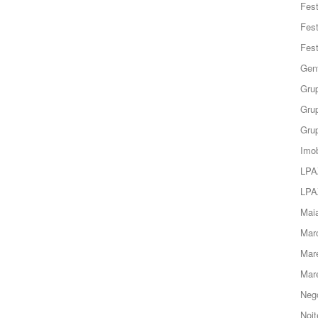
Fes
Fes
Fes
Gent
Grup
Grup
Grup
Imob
LPA
LPA
Maia
Marc
Mar
Mar
Negó
Noit