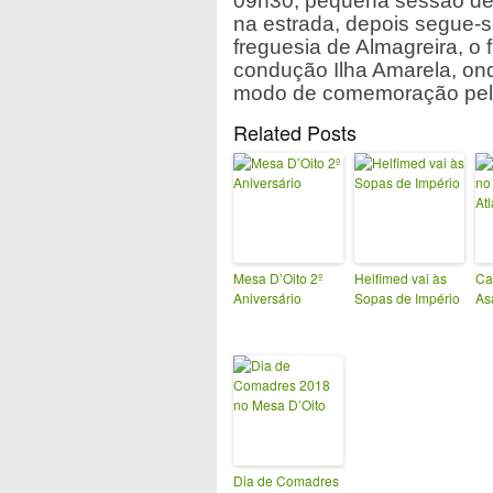
09h30, pequena sessão de 
na estrada, depois segue-s
freguesia de Almagreira, o
condução Ilha Amarela, onde
modo de comemoração pelo
Related Posts
Mesa D’Oito 2º
Helfimed vai às
Ca
Aniversário
Sopas de Império
As
Dia de Comadres