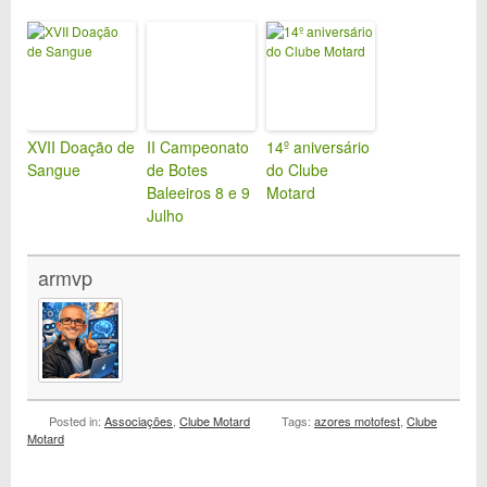
XVII Doação de
II Campeonato
14º aniversário
Sangue
de Botes
do Clube
Baleeiros 8 e 9
Motard
Julho
armvp
Posted in:
Associações
,
Clube Motard
Tags:
azores motofest
,
Clube
Motard