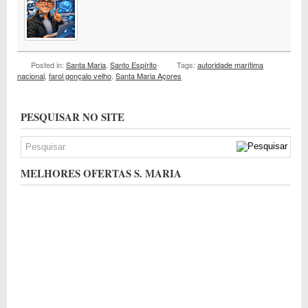
Posted in:
Santa Maria
,
Santo Espírito
Tags:
autoridade marítima
nacional
,
farol gonçalo velho
,
Santa Maria Açores
PESQUISAR NO SITE
MELHORES OFERTAS S. MARIA