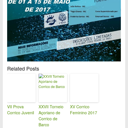
Related Posts
VII Prova
XXVII Torneio
XV Corrico
Corrico Juvenil
Açoriano de
Feminino 2017
Corrico de
Barco