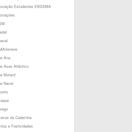
ociação Estudantes EBSSMA
ociações
SM
edal
aval
MArienses
be Ana
e Asas Atlântico
be Motard
e Naval
porto
taque
rego
ravos da Cadeínha
tos e Festividades