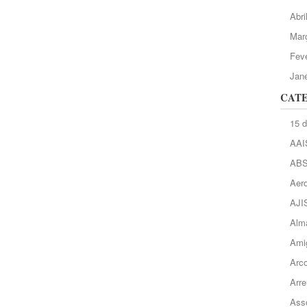
Abri
Mar
Feve
Jane
CAT
15 
AAI
AB
Aero
AJI
Alma
Ami
Arc
Arre
Asso