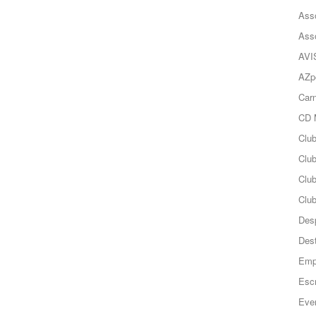
Ass
Ass
AVI
AZp
Carn
CD 
Clu
Club
Clu
Club
Des
Des
Emp
Esc
Even