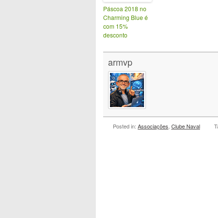
Páscoa 2018 no
Charming Blue é
com 15%
desconto
armvp
Posted in:
Associações
,
Clube Naval
T