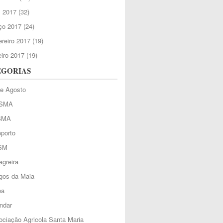
l 2017
(32)
ço 2017
(24)
reiro 2017
(19)
iro 2017
(19)
EGORIAS
de Agosto
SMA
SMA
porto
SM
greira
gos da Maia
oa
ndar
ciação Agricola Santa Maria