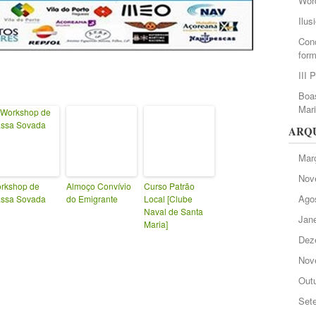
Wor
Ilus
Conc
form
III 
Boas
Mar
ARQ
Mar
Nov
rkshop de
Almoço Convívio
Curso Patrão
Ago
ssa Sovada
do Emigrante
Local [Clube
Naval de Santa
Jane
Maria]
Dez
Nov
Out
Set