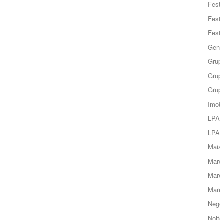
Fes
Fes
Fes
Gent
Grup
Grup
Grup
Imob
LPA
LPA
Maia
Marc
Mar
Mar
Negó
Noit