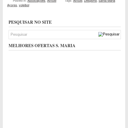
Posted in:
Associações
,
AVISM
Tags:
AVISM
,
Desporto
,
Santa Maria
Açores
,
voleibol
PESQUISAR NO SITE
MELHORES OFERTAS S. MARIA