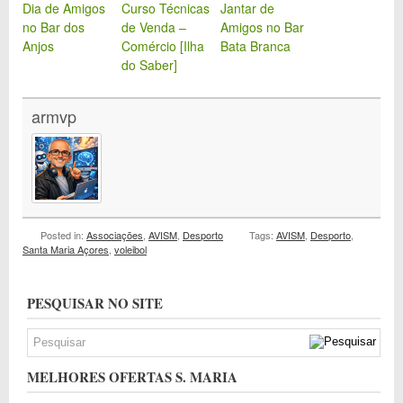
Dia de Amigos
Curso Técnicas
Jantar de
no Bar dos
de Venda –
Amigos no Bar
Anjos
Comércio [Ilha
Bata Branca
do Saber]
armvp
Posted in:
Associações
,
AVISM
,
Desporto
Tags:
AVISM
,
Desporto
,
Santa Maria Açores
,
voleibol
PESQUISAR NO SITE
MELHORES OFERTAS S. MARIA