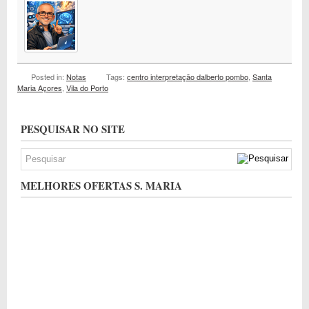
Posted in:
Notas
Tags:
centro interpretação dalberto pombo
,
Santa
Maria Açores
,
Vila do Porto
PESQUISAR NO SITE
MELHORES OFERTAS S. MARIA