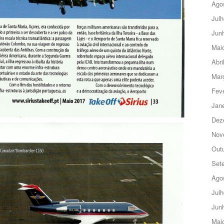
Ago
Julh
Jun
Mai
Abri
Mar
Feve
Jane
Dez
Nov
Out
Set
Ago
Julh
Jun
Mai