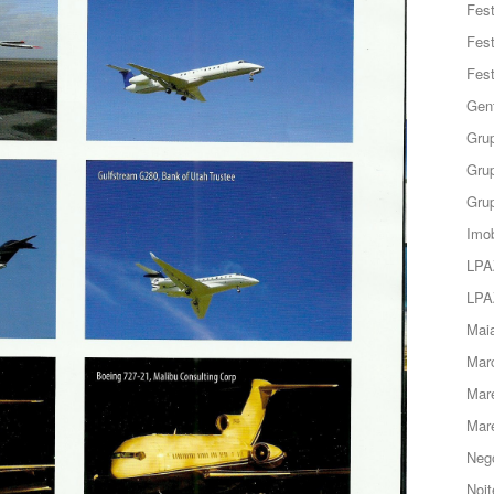
Fes
Fes
Fes
Gent
Grup
Grup
Grup
Imob
LPA
LPA
Maia
Marc
Mar
Mar
Negó
Noit