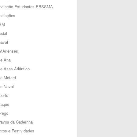
ociação Estudantes EBSSMA
ociações
SM
edal
aval
MArienses
be Ana
e Asas Atlântico
be Motard
e Naval
porto
taque
rego
ravos da Cadeínha
tos e Festividades