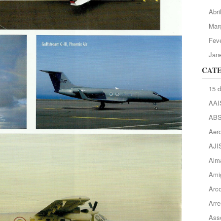
Abri
Mar
Feve
Jane
CAT
15 
AAI
AB
Aero
AJI
Alma
Ami
Arc
Arre
Asso